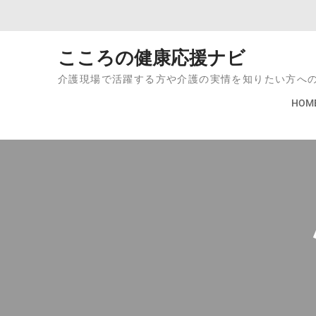
Skip to content
こころの健康応援ナビ
介護現場で活躍する方や介護の実情を知りたい方へ
HOM